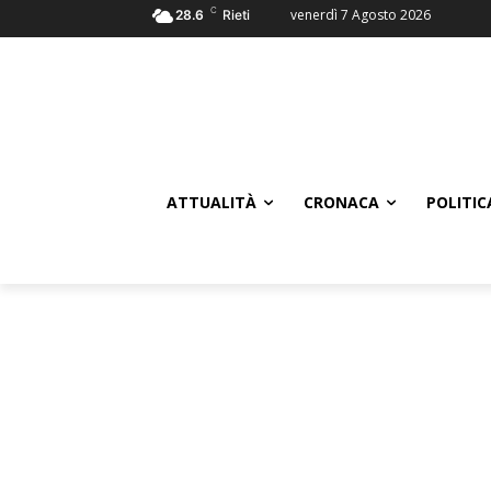
C
venerdì 7 Agosto 2026
28.6
Rieti
ATTUALITÀ
CRONACA
POLITIC