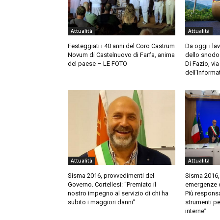
Attualità
Attualità
Festeggiati i 40 anni del Coro Castrum
Da oggi i la
Novum di Castelnuovo di Farfa, anima
dello snodo 
del paese – LE FOTO
Di Fazio, via
dell’Informa
Attualità
Attualità
Sisma 2016, provvedimenti del
Sisma 2016, 
Governo. Cortellesi: “Premiato il
emergenze et
nostro impegno al servizio di chi ha
Più responsab
subito i maggiori danni”
strumenti per
interne”