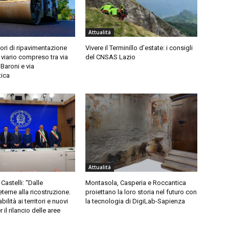
Attualità
vori di ripavimentazione
Vivere il Terminillo d’estate: i consigli
viario compreso tra via
del CNSAS Lazio
 Baroni e via
tica
Attualità
Castelli: “Dalle
Montasola, Casperia e Roccantica
erne alla ricostruzione.
proiettano la loro storia nel futuro con
ilità ai territori e nuovi
la tecnologia di DigiLab-Sapienza
 il rilancio delle aree