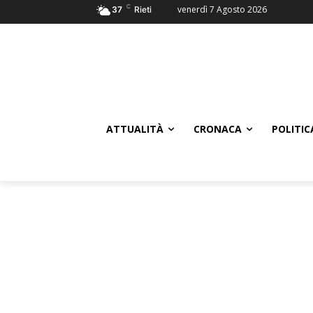
C
venerdì 7 Agosto 2026
37
Rieti
ATTUALITÀ
CRONACA
POLITIC