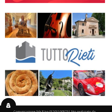
By 3P Comunicazione Srls P.Iva 01201100573| Sito realizzato da