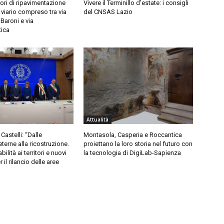
vori di ripavimentazione
Vivere il Terminillo d’estate: i consigli
viario compreso tra via
del CNSAS Lazio
 Baroni e via
tica
Attualità
Castelli: “Dalle
Montasola, Casperia e Roccantica
erne alla ricostruzione.
proiettano la loro storia nel futuro con
ilità ai territori e nuovi
la tecnologia di DigiLab-Sapienza
 il rilancio delle aree