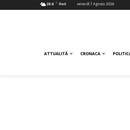
C
venerdì 7 Agosto 2026
28.6
Rieti
ATTUALITÀ
CRONACA
POLITIC