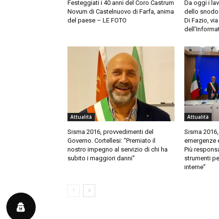
Festeggiati i 40 anni del Coro Castrum
Da oggi i la
Novum di Castelnuovo di Farfa, anima
dello snodo 
del paese – LE FOTO
Di Fazio, via
dell’Informa
Attualità
Attualità
Sisma 2016, provvedimenti del
Sisma 2016, 
Governo. Cortellesi: “Premiato il
emergenze et
nostro impegno al servizio di chi ha
Più responsab
subito i maggiori danni”
strumenti per
interne”