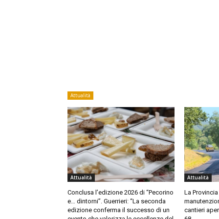
Attualità
Attualità
Attualità
Conclusa l’edizione 2026 di “Pecorino
La Provincia 
e… dintorni”. Guerrieri: “La seconda
manutenzione
edizione conferma il successo di un
cantieri aper
evento che valorizza le eccellenze del
68