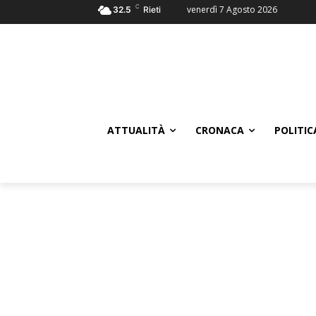
C
venerdì 7 Agosto 2026
32.5
Rieti
ATTUALITÀ
CRONACA
POLITIC