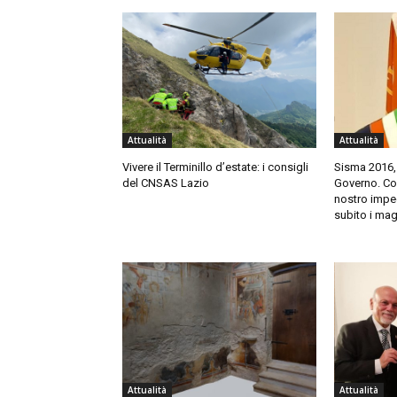
Attualità
Attualità
Vivere il Terminillo d’estate: i consigli
Sisma 2016,
del CNSAS Lazio
Governo. Cort
nostro impeg
subito i mag
Attualità
Attualità