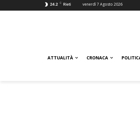
C
venerdì 7 Agosto 2026
24.2
Rieti
ATTUALITÀ
CRONACA
POLITIC