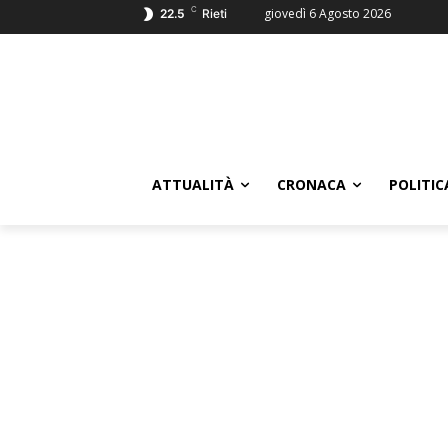
C
giovedì 6 Agosto 2026
22.5
Rieti
ATTUALITÀ
CRONACA
POLITIC