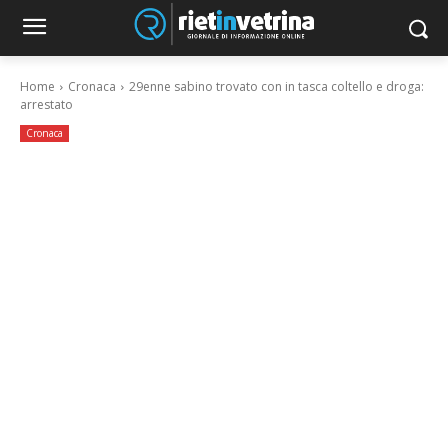
Home
Cronaca
29enne sabino trovato con in tasca coltello e droga:
arrestato
Cronaca