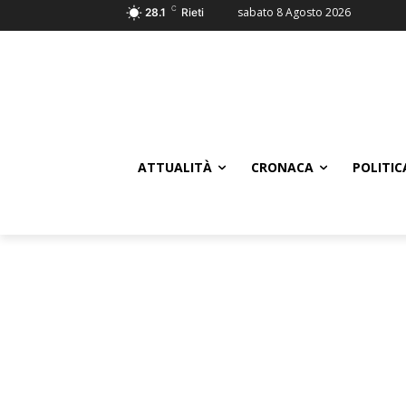
C
sabato 8 Agosto 2026
28.1
Rieti
ATTUALITÀ
CRONACA
POLITIC