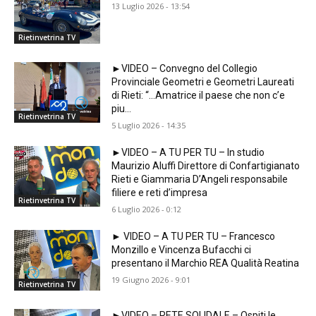
13 Luglio 2026 - 13:54
Rietinvetrina TV
►VIDEO – Convegno del Collegio
Provinciale Geometri e Geometri Laureati
di Rieti: “…Amatrice il paese che non c’e
piu…
Rietinvetrina TV
5 Luglio 2026 - 14:35
►VIDEO – A TU PER TU – In studio
Maurizio Aluffi Direttore di Confartigianato
Rieti e Giammaria D’Angeli responsabile
filiere e reti d’impresa
Rietinvetrina TV
6 Luglio 2026 - 0:12
► VIDEO – A TU PER TU – Francesco
Monzillo e Vincenza Bufacchi ci
presentano il Marchio REA Qualità Reatina
19 Giugno 2026 - 9:01
Rietinvetrina TV
►VIDEO – RETE SOLIDALE – Ospiti le