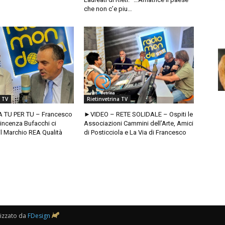
che non c’e piu…
a TV
Rietinvetrina TV
A TU PER TU – Francesco
►VIDEO – RETE SOLIDALE – Ospiti le
incenza Bufacchi ci
Associazioni Cammini dell’Arte, Amici
l Marchio REA Qualità
di Posticciola e La Via di Francesco
lizzato da
FDesign