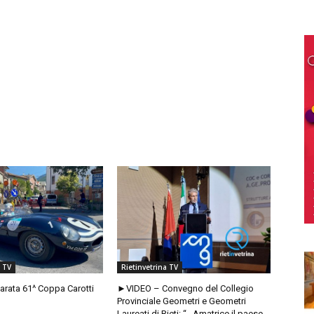
a TV
Rietinvetrina TV
rata 61^ Coppa Carotti
►VIDEO – Convegno del Collegio
Provinciale Geometri e Geometri
Laureati di Rieti: “…Amatrice il paese