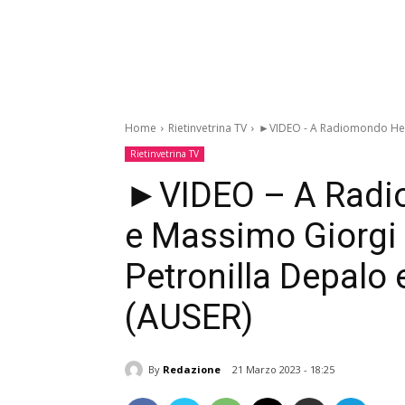
Home
Rietinvetrina TV
►VIDEO - A Radiomondo Hele
Rietinvetrina TV
►VIDEO – A Radi
e Massimo Giorgi 
Petronilla Depalo
(AUSER)
By
Redazione
21 Marzo 2023 - 18:25