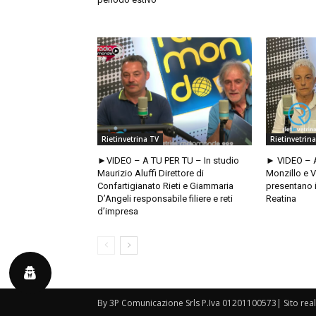
Rietinvetrina TV
Rietinvetrin
►VIDEO – A TU PER TU – In studio
► VIDEO – 
Maurizio Aluffi Direttore di
Monzillo e V
Confartigianato Rieti e Giammaria
presentano i
D’Angeli responsabile filiere e reti
Reatina
d’impresa
By 3P Comunicazione Srls P.Iva 01201100573| Sito rea